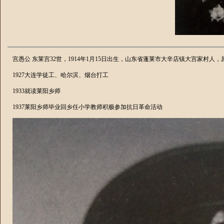
宫愚公
东莱宫
32
世，
1914
年
1
月
15
日出生，山东省蓬莱市大辛店镇大宫家村人，
1927
大连学徒工、哈尔滨、烟台打工
1933
就读莱阳乡师
1937
莱阳乡师毕业回乡任小学教师积极参加抗日革命活动