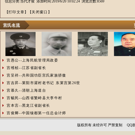
信息分类:当代才俊 添加时间:2019/6/20 10:02:24 浏览次数:8569
【
打印文章
】【
关闭窗口
】
宫氏名流
宫愚公--上海民航管理局政委
宫维桢--江苏省副省长
宫呈祥--共和国功臣宫氏家族骄傲
宫吉昇--莱阳市濯村老书记 东莱宫第26世
宫慕久--清朝上海道台
宫毓民--山西省繁峙县大李牛村
宫本言--黑龙江省副省长
宫俊卿--中国镍都第一任总会计师
版权所有 未经许可 严禁复制 QQ群：1256