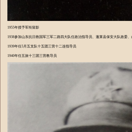
1955年授予军衔留影
1938
参加山东抗日救国军三军二路四大队任政治指导员、蓬莱县保安大队政委、
1939
年任
5
月五支队十五团三营十二连指导员
1940
年任五旅十三团三营教导员