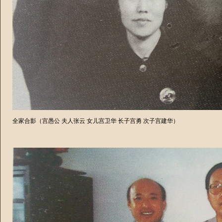
全家合影（宫愚公 夫人张云 女儿宫卫华 长子宫勇 次子宫建华）