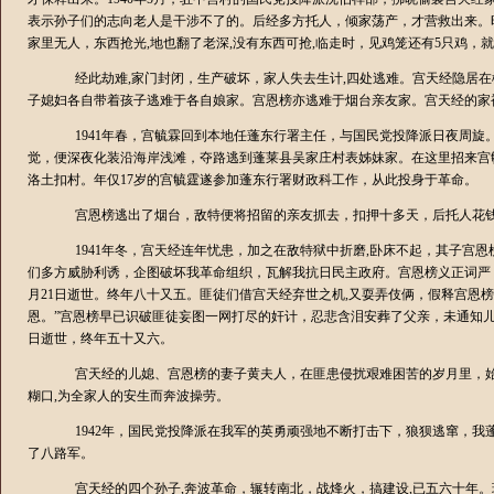
表示孙子们的志向老人是干涉不了的。后经多方托人，倾家荡产，才营救出来。
家里无人，东西抢光
,
地也翻了老深
,
没有东西可抢
,
临走时，见鸡笼还有
5
只鸡，就
经此劫难
,
家门封闭，生产破坏，家人失去生计
,
四处逃难。宫天经隐居在
子媳妇各自带着孩子逃难于各自娘家。宫恩榜亦逃难于烟台亲友家。宫天经的家
1941
年春，宫毓霖回到本地任蓬东行署主任，与国民党投降派日夜周旋
觉，便深夜化装沿海岸浅滩，夺路逃到蓬莱县吴家庄村表姊妹家。在这里招来宫
洛土扣村。年仅
17
岁的宫毓霆遂参加蓬东行署财政科工作，从此投身于革命。
宫恩榜逃出了烟台，敌特便将招留的亲友抓去，扣押十多天，后托人花
1941
年冬，宫天经连年忧患，加之在敌特狱中折磨
,
卧床不起，其子宫恩
们多方威胁利诱，企图破坏我革命组织，瓦解我抗日民主政府。宫恩榜义正词严
月
21
日逝世。终年八十又五。匪徒们借宫天经弃世之机
,
又耍弄伎俩，假释宫恩榜
恩。”宫恩榜早已识破匪徒妄图一网打尽的奸计，忍悲含泪安葬了父亲，未通知
日逝世，终年五十又六。
宫天经的儿媳、宫恩榜的妻子黄夫人，在匪患侵扰艰难困苦的岁月里，
糊口
,
为全家人的安生而奔波操劳。
1942
年，国民党投降派在我军的英勇顽强地不断打击下，狼狈逃窜，我
了八路军。
宫天经的四个孙子
,
奔波革命，辗转南北，战烽火，搞建设
,
已五六十年。