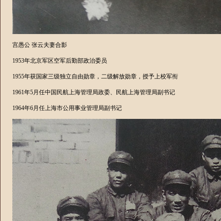
宫愚公 张云夫妻合影
1953
年北京军区空军后勤部政治委员
1955
年获国家三级独立自由勋章，二级解放勋章，授予上校军衔
1961
年
5
月任中国民航上海管理局政委、民航上海管理局副书记
1964
年
6
月任上海市公用事业管理局副书记