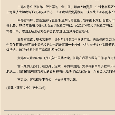
三孙宫愚公
,
历任第三野战军连、营、团、师职政治委员。任过北京军区
上海同济大学建筑工程分校副书记，上海建材局党委顾问。现享受上海市副市长
四孙宫雨屏，曾任蓬莱行署主任
,
蓬东行署主任，随军南下湖北
,
任老河口
等职务。
1972
年任湖北省化工石油学院党委书记、武汉水利电力学院党委书记。
常务干事、省国土经济研究会副会长省国
土规划办公室顾问。
五孙宫毓霆，现名宫玉亭，
1944
年
3
月参加中国共产党。先后任崮寺店区
年后任莱阳专署直属中等学校党委书记兼莱阳一中校长、烟台专署文办党组书记
级待遇。
1997
年
5
月
24
日不幸病世
,
终年
73
岁。
六孙宫云峰
1947
年
11
月加入中国共产党。长期在我军作医务工作
,
参加过
宫天经的儿孙们，在投身于近六十年的中国共产党领导的革命历程中
,
不
航线上，他们都没有愧对先祖的企盼和哺育
,
始终牢记党的宗旨，为着全人类的解
宫天经、宫恩榜地下有知，当会含笑于九泉。
(
原载《蓬莱文史》第十二辑
)