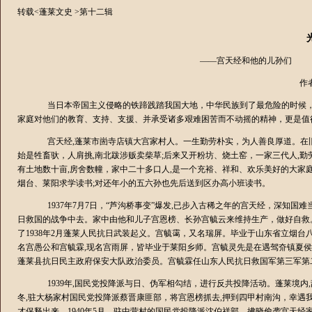
转载<蓬莱文史 >第十二辑
——宫天经和他的儿孙们
作
当日本帝国主义侵略的铁蹄践踏我国大地，中华民族到了最危险的时候
家庭对他们的教育、支持、支援、并承受诸多艰难困苦而不动摇的精神，更是值
宫天经
,
蓬莱市崮寺店镇大宫家村人。一生勤劳朴实，为人善良厚道。在
始是牲畜驮，人肩挑
,
南北跋涉贩卖柴草
;
后来又开粉坊、烧土窑，一家三代人
,
勤
有土地数十亩
,
房舍数幢，家中二十多口人
,
是一个充裕、祥和、欢乐美好的大家
烟台、莱阳求学读书
;
对还年小的五六孙也先后送到区办高小班读书。
1937
年
7
月
7
日，“芦沟桥事变”爆发
,
已步入古稀之年的宫天经，深知国难
日救国的战争中去。家中由他和儿子宫恩榜、长孙宫毓云来维持生产，做好自救
了
1938
年
2
月蓬莱人民抗日武装起义。宫毓霭，又名瑞屏。毕业于山东省立烟台
名宫愚公和宫毓霖
,
现名宫雨屏，皆毕业于莱阳乡师。宫毓灵先是在遇驾夼镇夏侯
蓬莱县抗日民主政府保安大队政治委员。宫毓霖任山东人民抗日救国军第三军第
1939
年
,
国民党投降派与日、伪军相勾结，进行反共投降活动。蓬莱境内
,
冬
,
驻大杨家村国民党投降派蔡晋康匪部，将宫恩榜抓去
,
押到四甲村南沟，幸遇
才保释出来。
1940
年
5
月，驻中营村的国民党投降派沈伯祥部，拂晓偷袭宫天经