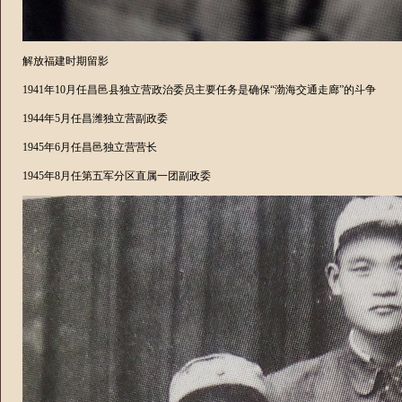
解放福建时期留影
1941
年
10
月任昌邑县独立营政治委员主要任务是确保“渤海交通走廊”的斗争
1944
年
5
月任昌潍独立营副政委
1945
年
6
月任昌邑独立营营长
1945
年
8
月任第五军分区直属一团副政委