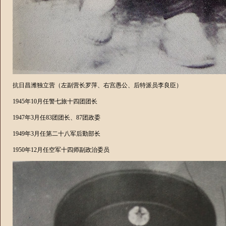
抗日昌潍独立营（左副营长罗萍、右宫愚公、后特派员李良臣）
1945
年
10
月任警七旅十四团团长
1947
年
3
月任
83
团团长、
87
团政委
1949
年
3
月任第二十八军后勤部长
1950
年
12
月任空军十四师副政治委员