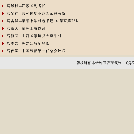
宫维桢--江苏省副省长
宫呈祥--共和国功臣宫氏家族骄傲
宫吉昇--莱阳市濯村老书记 东莱宫第26世
宫慕久--清朝上海道台
宫毓民--山西省繁峙县大李牛村
宫本言--黑龙江省副省长
宫俊卿--中国镍都第一任总会计师
版权所有 未经许可 严禁复制 QQ群：1256