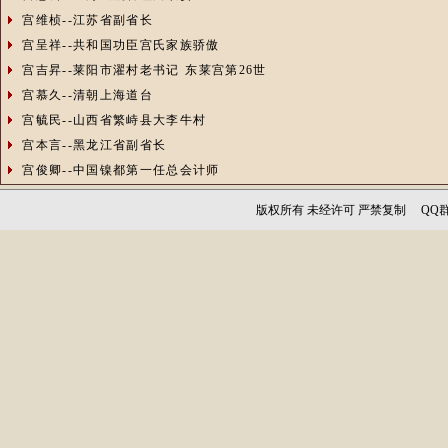
宫维桢--江苏省副省长
宫呈祥--共和国功臣宫氏家族骄傲
宫吉昇--莱阳市濯村老书记 东莱宫第26世
宫慕久--清朝上海道台
宫毓民--山西省繁峙县大李牛村
宫本言--黑龙江省副省长
宫俊卿--中国镍都第一任总会计师
版权所有 未经许可 严禁复制 QQ群：1256