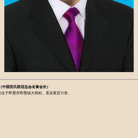
谊总会名誉会长）
11月出生于即墨市即墨镇大韩村。系东莱宫31世。