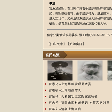
事迹
宫象旭经理，在1998年就着手组织整理即墨
式，整理基础资料，由于组织得力，进展顺利，通
进入2012年，又先后联系组织族人续修即墨宫
确性，是青岛地区宫氏家族的杰出代表人物。
信息分类:联谊会筹委会 添加时间:2013-1-30 13:27
【
打印文章
】【
关闭窗口
】
宫氏名流
宫愚公--上海民航管理局政委
宫维桢--江苏省副省长
宫呈祥--共和国功臣宫氏家族骄傲
宫吉昇--莱阳市濯村老书记 东莱宫第26世
宫慕久--清朝上海道台