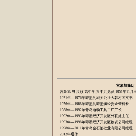
宫象旭简历（中国宫氏联
宫象旭 男 汉族 高中学历 中共党员 1951年
1971年—1976年即墨县城关公社大韩村团支书
1976年—1988年即墨县即墨镇经委企管科长
1988年—1992年青岛电动工具二厂厂长
1992年—1993年即墨经济开发区外联处主任
1993年—1998年即墨经济开发区物资公司经理
1998年—2011年青岛金石泊砼业有限公司经理
2012年退休