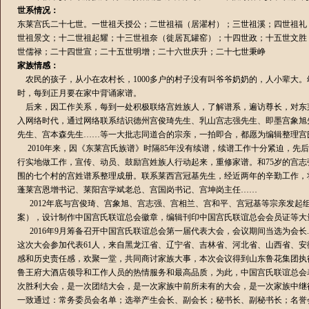
世系情况：
东莱宫氏二十七世。一世祖天授公；二世祖福（居濯村）；三世祖溪；四世祖礼
世祖景文；十二世祖起耀；十三世祖奈（徙居瓦罐窑）；十四世政；十五世文胜
世儒禄；二十四世宣；二十五世明增；二十六世庆升；二十七世秉峥
家族情感：
农民的孩子，从小在农村长，1000多户的村子没有叫爷爷奶奶的，人小辈大
时，每到正月要在家中背诵家谱。
后来，因工作关系，每到一处积极联络宫姓族人，了解谱系，遍访尊长，对东莱
入网络时代，通过网络联系结识德州宫俊琦先生、乳山宫志强先生、即墨宫象旭
先生、宫本森先生……等一大批志同道合的宗亲，一拍即合，都愿为编辑整理宫
2010年来，因《东莱宫氏族谱》时隔85年没有续谱，续谱工作十分紧迫，先后
行实地做工作，宣传、动员、鼓励宫姓族人行动起来，重修家谱。和75岁的宫
围的七个村的宫姓谱系整理成册。联系莱西宫冠基先生，经近两年的辛勤工作，
蓬莱宫恩增书记、莱阳宫学斌老总、宫国岗书记、宫坤岗主任……
2012年底与宫俊琦、宫象旭、宫志强、宫相兰、宫和平、宫冠基等宗亲发起
案），设计制作中国宫氏联谊总会徽章，编辑刊印中国宫氏联谊总会会员证等大
2016年9月筹备召开中国宫氏联谊总会第一届代表大会，会议期间当选为会长.中
这次大会参加代表61人，来自黑龙江省、辽宁省、吉林省、河北省、山西省、
感和历史责任感，欢聚一堂，共同商讨家族大事，本次会议得到山东鲁花集团执
鲁王府大酒店领导和工作人员的热情服务和最高品质，为此，中国宫氏联谊总会
次胜利大会，是一次团结大会，是一次家族中前所未有的大会，是一次家族中继
一致通过：常务委员会名单；选举产生会长、副会长；秘书长、副秘书长；名誉