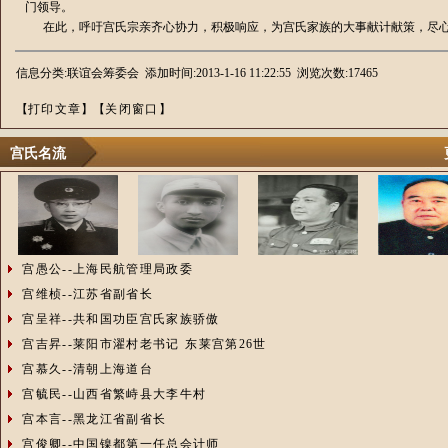
门领导。
在此，呼吁宫氏宗亲齐心协力，积极响应，为宫氏家族的大事献计献策，
信息分类:联谊会筹委会 添加时间:2013-1-16 11:22:55 浏览次数:17465
【
打印文章
】【
关闭窗口
】
宫氏名流
宫愚公--上海民航管理局政委
宫维桢--江苏省副省长
宫呈祥--共和国功臣宫氏家族骄傲
宫吉昇--莱阳市濯村老书记 东莱宫第26世
宫慕久--清朝上海道台
宫毓民--山西省繁峙县大李牛村
宫本言--黑龙江省副省长
宫俊卿--中国镍都第一任总会计师